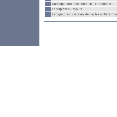
Konzepte und Pflichtenhefte, Handbücher
Leiterplatten-Layouts
Fertigung von Geräten kleiner bis mittlerer St