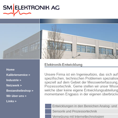
Elektronik-Entwicklung
Home
Unsere Firma ist ein Ingenieurbüro, das sich a
Kalibrierservice >
spezifischen, technischen Problemen spezialisie
Industrie >
speziell auf dem Gebiet der
Messwerterfassung, 
Netzwerk >
Prozessortechnik
. Gerne stellen wir unser Wiss
welche über keine eigene Entwicklungsabteilung
Bestandteileshop >
momentanen Engpass in der eigenen überbrüc
Wir über uns >
Links >
Entwicklungen in den Bereichen Analog- und D
Sensorik und Prozessortechnik
Vernetzung mit Internettechnologien